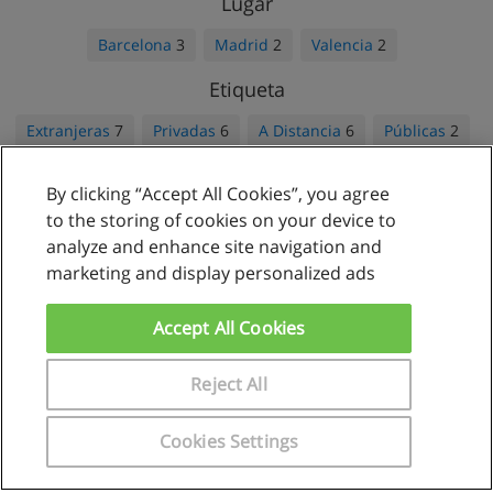
Lugar
Barcelona
3
Madrid
2
Valencia
2
Etiqueta
Extranjeras
7
Privadas
6
A Distancia
6
Públicas
2
Nacionales
1
By clicking “Accept All Cookies”, you agree
to the storing of cookies on your device to
analyze and enhance site navigation and
marketing and display personalized ads
Reglas de uso
Privacidad de datos
Accept All Cookies
Contactar con Educaedu
Reject All
Copyright © Educaedu Business S.L. - CIF : B-95610580: -
www.educaedu.com.pe
Cookies Settings