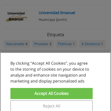
Universidad Emanuel
Huancayo
(Junín)
Etiqueta
Nacionales
4
Privadas
3
Públicas
1
A Distancia
1
By clicking “Accept All Cookies”, you agree
Reglas de uso
to the storing of cookies on your device to
analyze and enhance site navigation and
Privacidad de datos
marketing and display personalized ads
Contactar con Educaedu
Accept All Cookies
Copyright © Educaedu Business S.L. - CIF : B-95610580: -
www.educaedu.com.pe
Reject All