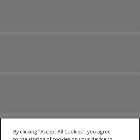
By clicking “Accept All Cookies”, you agree
Reglas de uso
to the storing of cookies on your device to