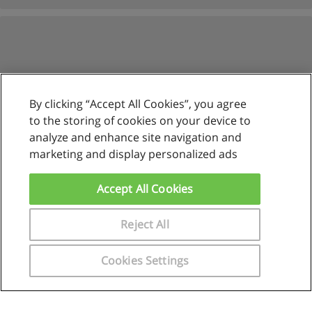
By clicking “Accept All Cookies”, you agree
to the storing of cookies on your device to
analyze and enhance site navigation and
marketing and display personalized ads
Reglas de uso
Privacidad de datos
Accept All Cookies
Contactar con Educaedu
Reject All
Copyright © Educaedu Business S.L. - CIF : B-95610580: -
www.educaedu.com.pe
Cookies Settings