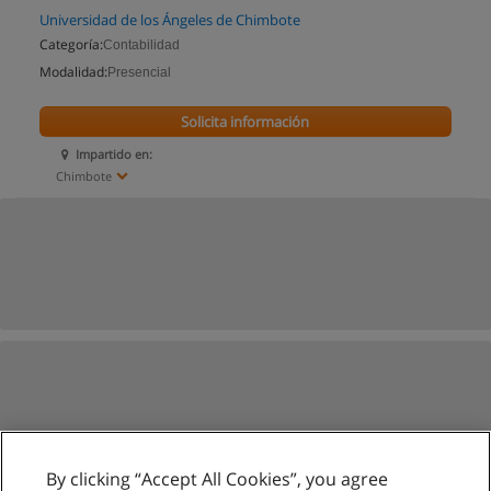
Universidad de los Ángeles de Chimbote
Categoría:
Contabilidad
Modalidad:
Presencial
Solicita información
Impartido en:
Chimbote
By clicking “Accept All Cookies”, you agree