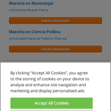
Maestría en Museología
Universidad Ricardo Palma
Solicita información
Maestría en Ciencia Política
Universidad Nacional Federico Villarreal
Solicita información
By clicking “Accept All Cookies”, you agree
Reglas de uso
to the storing of cookies on your device to
analyze and enhance site navigation and
Privacidad de datos
marketing and display personalized ads
Contactar con Educaedu
Accept All Cookies
Copyright © Educaedu Business S.L. - CIF : B-95610580: -