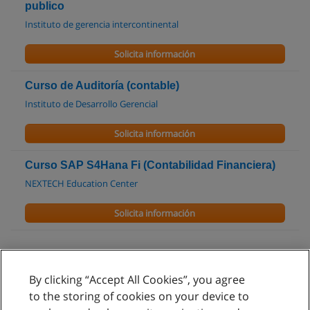
publico
Instituto de gerencia intercontinental
Solicita información
Curso de Auditoría (contable)
Instituto de Desarrollo Gerencial
Solicita información
Curso SAP S4Hana Fi (Contabilidad Financiera)
NEXTECH Education Center
Solicita información
By clicking “Accept All Cookies”, you agree
Reglas de uso
to the storing of cookies on your device to