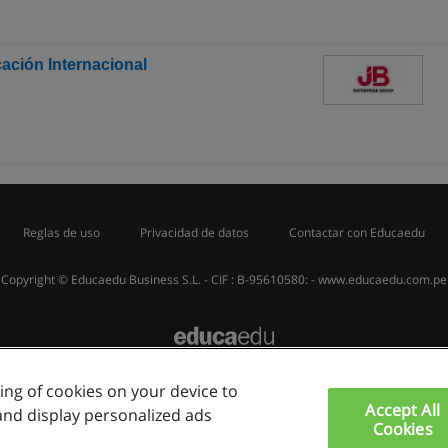
ación Internacional
Reglas de uso
Privacidad de datos
Contactar con Educaedu
Copyright © Educaedu Business S.L. - CIF : B-95610580: -
www.educaedu.com.pe
ring of cookies on your device to
Accept All
and display personalized ads
Cookies