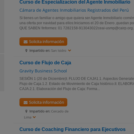
Curso de Especializacion del Agente Inmobiliario
Cámara de Agentes Inmobiliarios Registrados del Perú
Si tienes un familiar o amigo que quiera ser Agente Inmobiliario com
una oferta por navidad para ellos:Iniciamos el 20 de Enero ,qued
QUE SABEN !Informes: 01 7282158-913043022ceai-usmp@cairp.org.p
Solicita información
Impartido en:
San Isidro
Curso de Flujo de Caja
Gravity Business School
SESIÓN 1 (20 de Diciembre)I. FLUJO DE CAJA1.1. Aspectos Generales,
Flujo de Caja.1.2. Estado de Movimiento de Caja histórico.II. ELA
CAJA.2.1. Elaboración del Flujo de Caja: Forma...
Solicita información
Impartido en:
Cercado de
Lima
Curso de Coaching Financiero para Ejecutivos