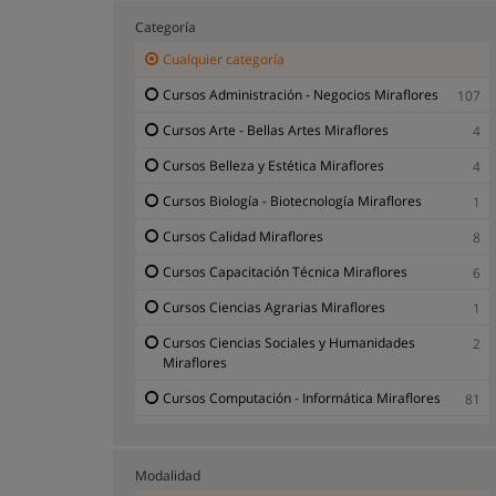
Categoría
Cualquier categoría
Cursos Administración - Negocios Miraflores
107
Cursos Arte - Bellas Artes Miraflores
4
Cursos Belleza y Estética Miraflores
4
Cursos Biología - Biotecnología Miraflores
1
Cursos Calidad Miraflores
8
Cursos Capacitación Técnica Miraflores
6
Cursos Ciencias Agrarias Miraflores
1
Cursos Ciencias Sociales y Humanidades
2
Miraflores
Cursos Computación - Informática Miraflores
81
Cursos Comunicación - Periodismo Miraflores
3
Cursos Contabilidad - Auditoría Miraflores
6
Modalidad