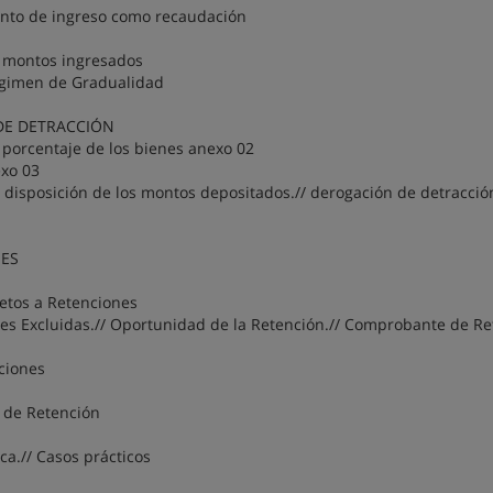
ento de ingreso como recaudación
s montos ingresados
Régimen de Gradualidad
 DE DETRACCIÓN
e porcentaje de los bienes anexo 02
exo 03
re disposición de los montos depositados.// derogación de detracción
NES
etos a Retenciones
nes Excluidas.// Oportunidad de la Retención.// Comprobante de R
nciones
e de Retención
ca.// Casos prácticos