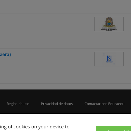
iera)
Reglas de uso
Privacidad de datos
Contactar con Educaedu
Copyright © Educaedu Business S.L. - CIF : B-95610580: -
www.educaedu.com.pe
ring of cookies on your device to