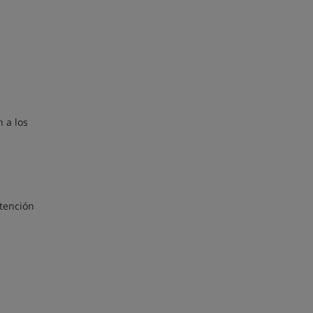
 a los
etención