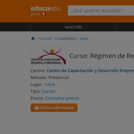
perú
MAESTRÍA
Cursos
Contabilidad
Lince
Curso: Régimen de Re
Centro:
Centro de Capacitación y Desarrollo Empres
Método:
Presencial
Lugar:
Lince
Tipo:
Cursos
Precio:
Consultar precio
Solicita información