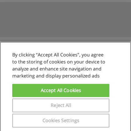
By clicking “Accept All Cookies”, you agree
Reglas de uso
to the storing of cookies on your device to
analyze and enhance site navigation and
Privacidad de datos
marketing and display personalized ads
Contactar con Educaedu
Accept All Cookies
Copyright © Educaedu Business S.L. - CIF : B-95610580: -
www.educaedu.com.pe
Reject All
Cookies Settings