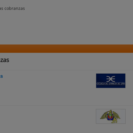
las cobranzas
nzas
as