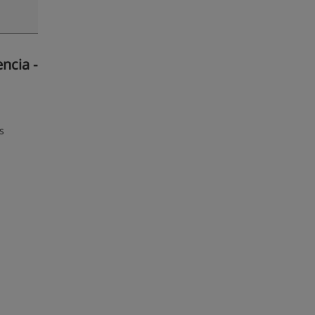
ncia -
s