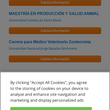
Solicita información
MAESTRÍA EN PRODUCCIÓN Y SALUD ANIMAL
Universidad Católica de Santa María
Solicita información
Carrera para Médico Veterinario Zootecnista
Universidad Nacional Jorge Basadre Grohmann
Solicita información
By clicking “Accept All Cookies”, you agree
Reglas de uso
to the storing of cookies on your device to
analyze and enhance site navigation and
Privacidad de datos
marketing and display personalized ads
Contactar con Educaedu