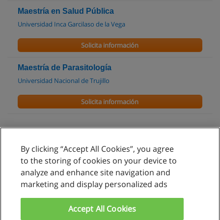
Maestría en Salud Pública
Universidad Inca Garcilaso de la Vega
Solicita información
Maestría de Parasitología
Universidad Nacional de Trujillo
Solicita información
By clicking “Accept All Cookies”, you agree
Reglas de uso
to the storing of cookies on your device to
analyze and enhance site navigation and
Privacidad de datos
marketing and display personalized ads
Contactar con Educaedu
Accept All Cookies
Copyright © Educaedu Business S.L. - CIF : B-95610580: -