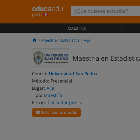
perú
MAESTRÍA
Maestría
Estadística
Aija
Maestría en Estadístic
Centro:
Universidad San Pedro
Método:
Presencial
Lugar:
Aija
Tipo:
Maestría
Precio:
Consultar precio
Solicita información