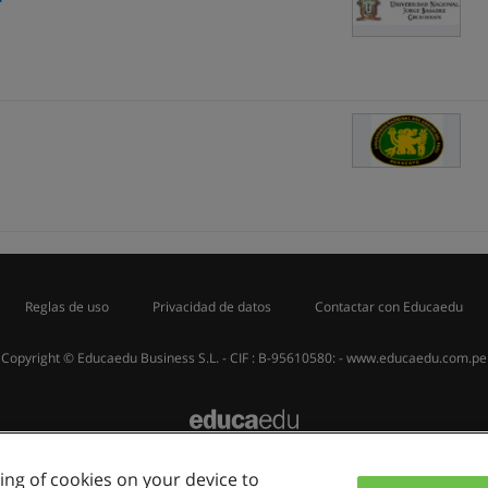
Reglas de uso
Privacidad de datos
Contactar con Educaedu
Copyright © Educaedu Business S.L. - CIF : B-95610580: -
www.educaedu.com.pe
ring of cookies on your device to