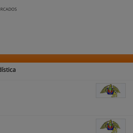
ERCADOS
ística