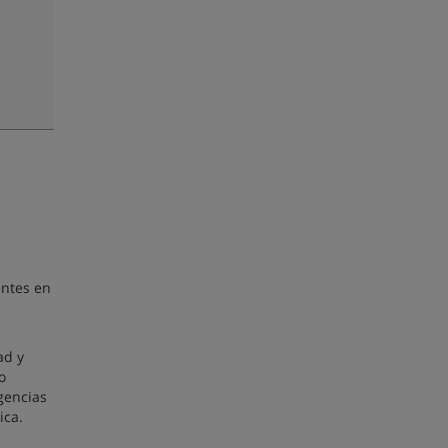
entes en
ad y
o
agencias
ica.