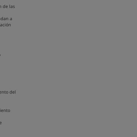
n de las
ndan a
eación
y
ento del
iento
e