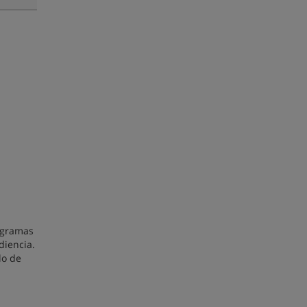
rogramas
diencia.
lo de