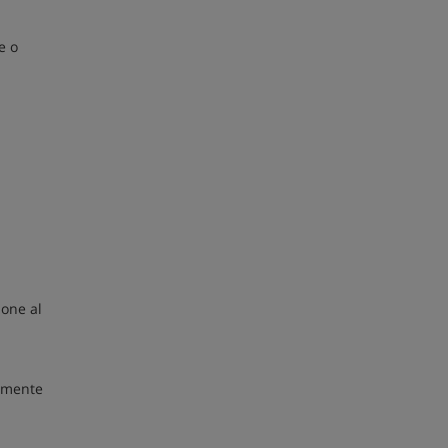
e o
pone al
lemente