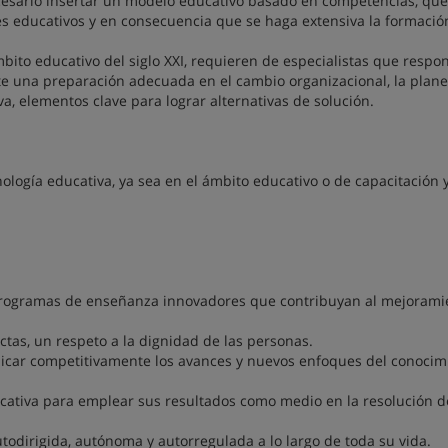
ecesario insertar un modelo educativo basado en competencias, que
ores educativos y en consecuencia que se haga extensiva la formació
ito educativo del siglo XXI, requieren de especialistas que respo
te una preparación adecuada en el cambio organizacional, la plan
a, elementos clave para lograr alternativas de solución.
ología educativa, ya sea en el ámbito educativo o de capacitación 
 programas de enseñanza innovadores que contribuyan al mejorami
ctas, un respeto a la dignidad de las personas.
plicar competitivamente los avances y nuevos enfoques del conocim
ucativa para emplear sus resultados como medio en la resolución d
dirigida, autónoma y autorregulada a lo largo de toda su vida.