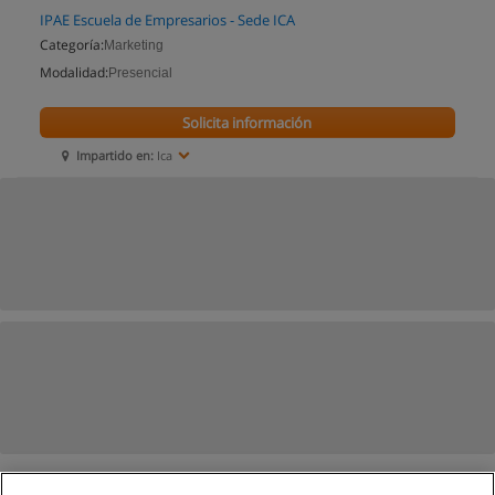
IPAE Escuela de Empresarios - Sede ICA
Categoría:
Marketing
Modalidad:
Presencial
Solicita información
Impartido en:
Ica