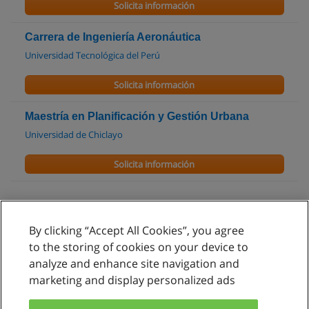
Solicita información
Carrera de Ingeniería Aeronáutica
Universidad Tecnológica del Perú
Solicita información
Maestría en Planificación y Gestión Urbana
Universidad de Chiclayo
Solicita información
By clicking “Accept All Cookies”, you agree
Reglas de uso
to the storing of cookies on your device to
analyze and enhance site navigation and
Privacidad de datos
marketing and display personalized ads
Contactar con Educaedu