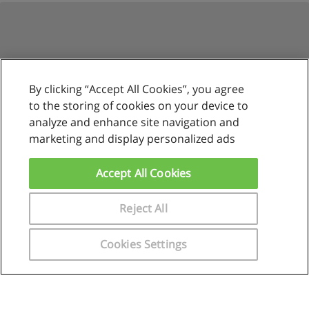
By clicking “Accept All Cookies”, you agree
to the storing of cookies on your device to
analyze and enhance site navigation and
marketing and display personalized ads
Reglas de uso
Privacidad de datos
Accept All Cookies
Contactar con Educaedu
Reject All
Copyright © Educaedu Business S.L. - CIF : B-95610580: -
www.educaedu.com.pe
Cookies Settings