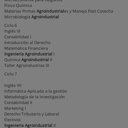
Físico Química
Materias Primas
Agroindustrial
es y Manejo Post Cosecha
Microbiología
Agroindustrial
Ciclo 6
Inglés VI
Contabilidad I
Introducción al Derecho
Matemática Financiera
Ingeniería
Agroindustrial
I
Química
Agroindustrial
II
Taller Agroindustrias III
Ciclo 7
Inglés VII
Informática Aplicada a la gestión
Metodología de la Investigación
Contabilidad II
Marketing I
Derecho Tributario y Laboral
Electivos
Ingeniería
Agroindustrial
II