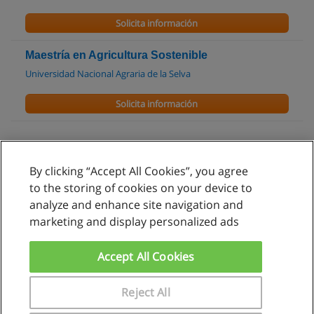
Solicita información
Maestría en Agricultura Sostenible
Universidad Nacional Agraria de la Selva
Solicita información
By clicking “Accept All Cookies”, you agree
Reglas de uso
to the storing of cookies on your device to
analyze and enhance site navigation and
Privacidad de datos
marketing and display personalized ads
Contactar con Educaedu
Accept All Cookies
Copyright © Educaedu Business S.L. - CIF : B-95610580: -
www.educaedu.com.pe
Reject All