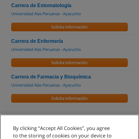
Carrera de Estomatología
Universidad Alas Peruanas - Ayacucho
Solicita información
Carrera de Enfermería
Universidad Alas Peruanas - Ayacucho
Solicita información
Carrera de Farmacia y Bioquímica
Universidad Alas Peruanas - Ayacucho
Solicita información
By clicking “Accept All Cookies”, you agree
Reglas de uso
to the storing of cookies on your device to