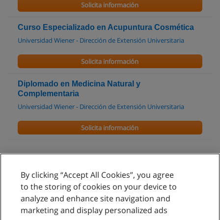
Solicita información
Curso Especializado en Acupuntura Cosmética
Universidad Wiener - Dirección de Extensión Universitaria
Solicita información
Diplomado en Medicina Natural y
Complementaria
Universidad Wiener - Dirección de Extensión Universitaria
Solicita información
By clicking “Accept All Cookies”, you agree
Reglas de uso
to the storing of cookies on your device to
analyze and enhance site navigation and
Privacidad de datos
marketing and display personalized ads