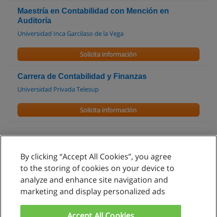
Maestría en Contabilidad con Mención en
Auditoría
Universidad Inca Garcilaso de la Vega
Solicita información
Carrera de Contabilidad y Finanzas
Universidad Privada Telesup
Solicita información
By clicking “Accept All Cookies”, you agree
Reglas de uso
to the storing of cookies on your device to
analyze and enhance site navigation and
Privacidad de datos
marketing and display personalized ads
Contactar con Educaedu
Accept All Cookies