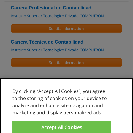
Carrera Profesional de Contabilidad
Instituto Superior Tecnológico Privado COMPUTRON
Solicita información
Carrera Técnica de Contabilidad
Instituto Superior Tecnológico Privado COMPUTRON
Solicita información
By clicking “Accept All Cookies”, you agree
Reglas de uso
to the storing of cookies on your device to
analyze and enhance site navigation and
Privacidad de datos
marketing and display personalized ads
Contactar con Educaedu
Accept All Cookies
Copyright © Educaedu Business S.L. - CIF : B-95610580: -