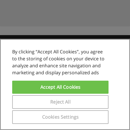
Reglas de uso
By clicking “Accept All Cookies”, you agree
to the storing of cookies on your device to
Privacidad de datos
analyze and enhance site navigation and
Contactar con Educaedu
marketing and display personalized ads
Copyright © Educaedu Business S.L. - CIF : B-95610580: -
Accept All Cookies
www.educaedu.com.pe
Reject All
Cookies Settings