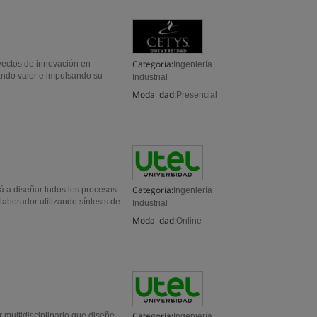
Categoría:
oyectos de innovación en
Ingeniería
ando valor e impulsando su
Industrial
Modalidad:
Presencial
Categoría:
ará a diseñar todos los procesos
Ingeniería
laborador utilizando síntesis de
Industrial
Modalidad:
Online
Categoría:
r multidisciplinario que diseñe,
Ingeniería