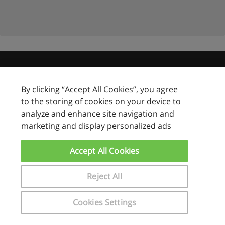
Reglas de uso
By clicking “Accept All Cookies”, you agree
Privacidad de datos
to the storing of cookies on your device to
analyze and enhance site navigation and
Contactar con Educaedu
marketing and display personalized ads
Copyright © Educaedu Business S.L. - CIF : B-95610580: -
www.educaedu.com.pe
Accept All Cookies
Reject All
Cookies Settings