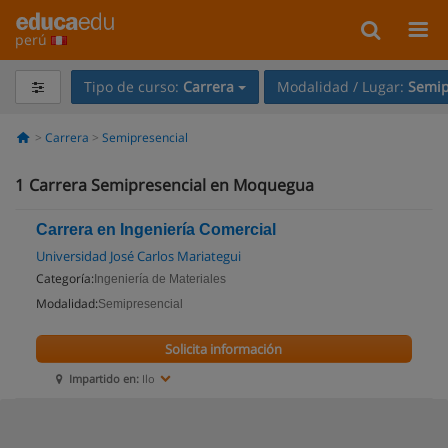
perú
Tipo de curso:
Carrera
Modalidad / Lugar:
Semip
Carrera
Semipresencial
1
Carrera Semipresencial en Moquegua
Carrera en Ingeniería Comercial
Universidad José Carlos Mariategui
Categoría:
Ingeniería de Materiales
Modalidad:
Semipresencial
Solicita información
Impartido en:
Ilo