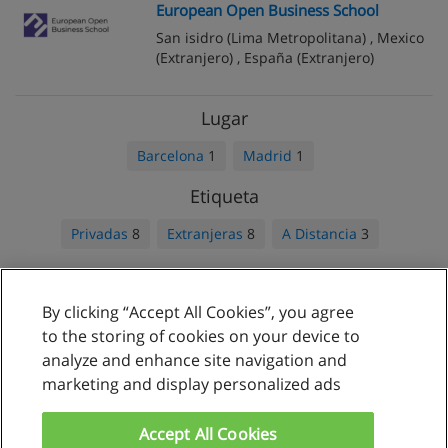
European Open Business School
San isidro
(Lima Metropolitana) ,
Mexico
(Extranjero) ,
España
(Extranjero)
Lugar
Barcelona
1
Madrid
1
Etiqueta
Privadas
8
Extranjeras
8
A Distancia
3
By clicking “Accept All Cookies”, you agree
Reglas de uso
to the storing of cookies on your device to
analyze and enhance site navigation and
Privacidad de datos
marketing and display personalized ads
Contactar con Educaedu
Accept All Cookies