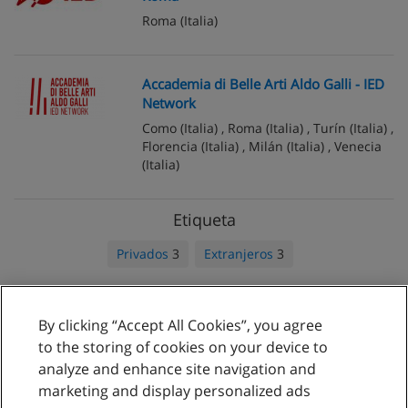
Roma
(Italia)
Accademia di Belle Arti Aldo Galli - IED
Network
Como
(Italia) ,
Roma
(Italia) ,
Turín
(Italia) ,
Florencia
(Italia) ,
Milán
(Italia) ,
Venecia
(Italia)
Etiqueta
Privados
3
Extranjeros
3
By clicking “Accept All Cookies”, you agree
Reglas de uso
to the storing of cookies on your device to
analyze and enhance site navigation and
Privacidad de datos
marketing and display personalized ads