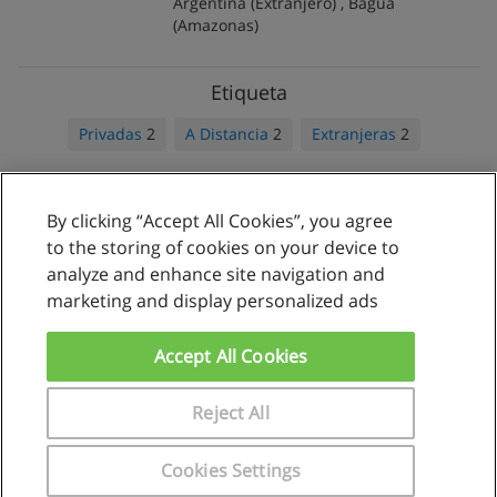
Argentina
(Extranjero) ,
Bagua
(Amazonas)
Etiqueta
Privadas
2
A Distancia
2
Extranjeras
2
By clicking “Accept All Cookies”, you agree
Reglas de uso
to the storing of cookies on your device to
analyze and enhance site navigation and
Privacidad de datos
marketing and display personalized ads
Contactar con Educaedu
Accept All Cookies
Copyright © Educaedu Business S.L. - CIF : B-95610580: -
www.educaedu.com.pe
Reject All
Cookies Settings