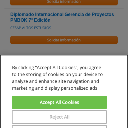
Solicita información
Diplomado Internacional Gerencia de Proyectos
PMBOK 7° Edición
CESAP ALTOS ESTUDIOS
Solicita información
By clicking “Accept All Cookies”, you agree
Reglas de uso
to the storing of cookies on your device to
analyze and enhance site navigation and
Privacidad de datos
marketing and display personalized ads
Contactar con Educaedu
Accept All Cookies
Copyright © Educaedu Business S.L. - CIF : B-95610580: -
www.educaedu.com.pe
Reject All