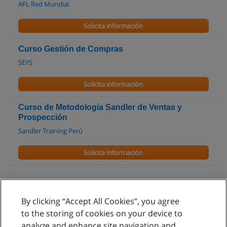
AFL Red Mundial
Solicita información
Curso Gestión de Compras
SEYS
Solicita información
Curso de Metodología Sandler de Ventas y
Prospección
Sandler Training Perú
Solicita información
By clicking “Accept All Cookies”, you agree
Reglas de uso
to the storing of cookies on your device to
analyze and enhance site navigation and