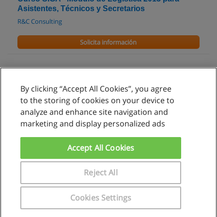
Asistentes, Técnicos y Secretarios
R&C Consulting
Solicita información
By clicking “Accept All Cookies”, you agree
Reglas de uso
to the storing of cookies on your device to
analyze and enhance site navigation and
Privacidad de datos
marketing and display personalized ads
Contactar con Educaedu
Accept All Cookies
Copyright © Educaedu Business S.L. - CIF : B-95610580: -
www.educaedu.com.pe
Reject All
Cookies Settings