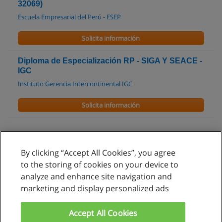
32069)
Escuela Empresarial del Perú - ESEP
Solicita información
Diploma de Especialización RP - SIGA Y SEACE -
IGC
Instituto Gerencia Intercontinental IGC
Solicita información
By clicking “Accept All Cookies”, you agree
Reglas de uso
to the storing of cookies on your device to
analyze and enhance site navigation and
Privacidad de datos
marketing and display personalized ads
Contactar con Educaedu
Accept All Cookies
Copyright © Educaedu Business S.L. - CIF : B-95610580: -