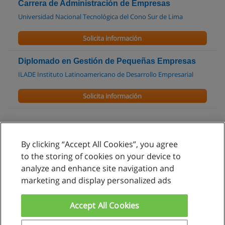
Carrera de Administración de Empresas
Universidad Nacional Tecnológica del Cono Sur de Lima
Solicita información
Diplomado en Gestión de Pequeñas Empresas
ILADE Instituto Latinoamericano de Desarrollo Empresarial
Solicita información
By clicking “Accept All Cookies”, you agree
Reglas de uso
to the storing of cookies on your device to
analyze and enhance site navigation and
Privacidad de datos
marketing and display personalized ads
Contactar con Educaedu
Accept All Cookies
Copyright © Educaedu Business S.L. - CIF : B-95610580: -
www.educaedu.com.pe