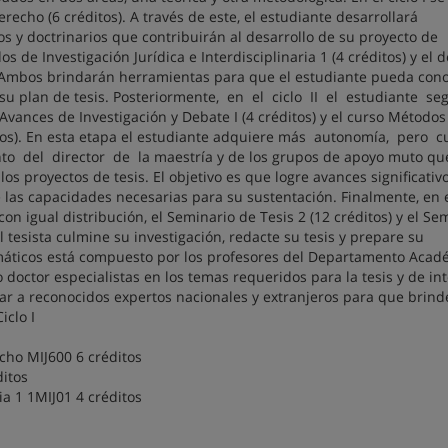
cho (6 créditos). A través de este, el estudiante desarrollará
s y doctrinarios que contribuirán al desarrollo de su proyecto de
 de Investigación Jurídica e Interdisciplinaria 1 (4 créditos) y el d
). Ambos brindarán herramientas para que el estudiante pueda cono
 su plan de tesis. Posteriormente, en el ciclo II el estudiante se
Avances de Investigación y Debate I (4 créditos) y el curso Métodos
éditos). En esta etapa el estudiante adquiere más autonomía, pero 
 del director de la maestría y de los grupos de apoyo muto qu
s proyectos de tesis. El objetivo es que logre avances significativo
e las capacidades necesarias para su sustentación. Finalmente, en e
 con igual distribución, el Seminario de Tesis 2 (12 créditos) y el Se
l tesista culmine su investigación, redacte su tesis y prepare su
temáticos está compuesto por los profesores del Departamento Acad
doctor especialistas en los temas requeridos para la tesis y de in
itar a reconocidos expertos nacionales y extranjeros para que brin
iclo I
ho MIJ600 6 créditos
ditos
ia 1 1MIJ01 4 créditos