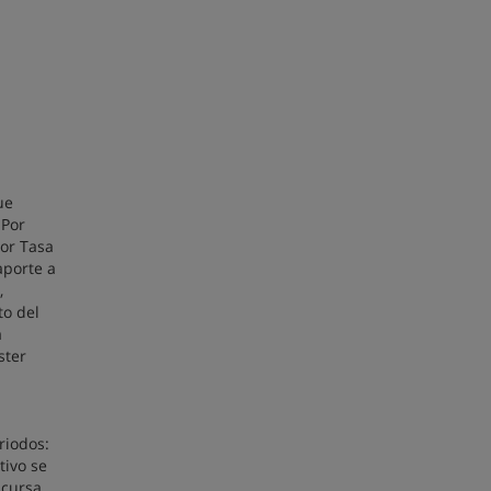
ue
 Por
por Tasa
aporte a
,
to del
a
ster
riodos:
tivo se
 cursa