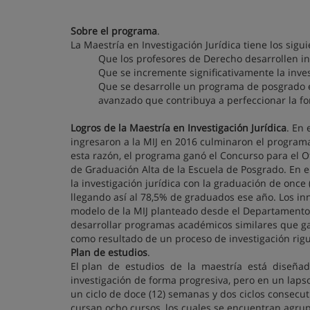
Sobre el programa
.
La Maestría en Investigación Jurídica tiene los sigui
Que los profesores de Derecho desarrollen in
Que se incremente significativamente la inve
Que se desarrolle un programa de posgrado e
avanzado que contribuya a perfeccionar la fo
Logros de la Maestría en Investigación Jurídica
. En 
ingresaron a la MIJ en 2016 culminaron el programa
esta razón, el programa ganó el Concurso para el 
de Graduación Alta de la Escuela de Posgrado. En el 
la investigación jurídica con la graduación de once 
llegando así al 78,5% de graduados ese año. Los in
modelo de la MIJ planteado desde el Departamento
desarrollar programas académicos similares que g
como resultado de un proceso de investigación rig
Plan de estudios
.
El plan de estudios de la maestría está diseña
investigación de forma progresiva, pero en un laps
un ciclo de doce (12) semanas y dos ciclos consecuti
cursan ocho cursos, los cuales se encuentran agrupa