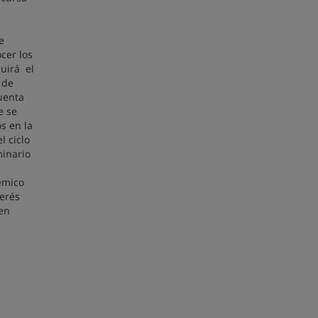
e
cer los
guirá el
 de
cuenta
e se
s en la
l ciclo
minario
émico
terés
den