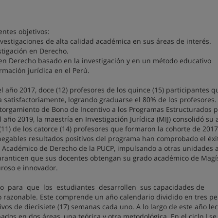
entes objetivos:
vestigaciones de alta calidad académica en sus áreas de interés.
stigación en Derecho.
n Derecho basado en la investigación y en un método educativo
rmación jurídica en el Perú.
el año 2017, doce (12) profesores de los quince (15) participantes q
 satisfactoriamente, logrando graduarse el 80% de los profesores.
Otorgamiento de Bono de Incentivo a los Programas Estructurados 
año 2019, la maestría en Investigación Jurídica (MIJ) consolidó su 
(11) de los catorce (14) profesores que formaron la cohorte de 2017
negables resultados positivos del programa han comprobado el éxi
 Académico de Derecho de la PUCP, impulsando a otras unidades 
aranticen que sus docentes obtengan su grado académico de Magí
uroso e innovador.
do para que los estudiantes desarrollen sus capacidades de
o razonable. Este comprende un año calendario dividido en tres pe
vos de diecisiete (17) semanas cada uno. A lo largo de este año lec
dos en dos áreas, una teórica y otra metodológica. En el ciclo I se