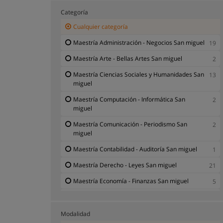
Categoría
Cualquier categoría
Maestría Administración - Negocios San miguel
19
Maestría Arte - Bellas Artes San miguel
2
Maestría Ciencias Sociales y Humanidades San
13
miguel
Maestría Computación - Informática San
2
miguel
Maestría Comunicación - Periodismo San
2
miguel
Maestría Contabilidad - Auditoría San miguel
1
Maestría Derecho - Leyes San miguel
21
Maestría Economía - Finanzas San miguel
5
Maestría Educación - Enseñanza San miguel
8
Maestría Estadística - Matemáticas San miguel
1
Modalidad