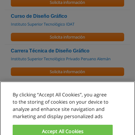
Solicita información
Curso de Diseño Gráfico
Instituto Superior Tecnológico IDAT
Solicita información
Carrera Técnica de Diseño Gráfico
Instituto Superior Tecnológico Privado Peruano Alemán
Solicita información
By clicking “Accept All Cookies”, you agree
Reglas de uso
to the storing of cookies on your device to
analyze and enhance site navigation and
Privacidad de datos
marketing and display personalized ads
Contactar con Educaedu
Accept All Cookies