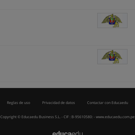
Reglas de uso
Privacidad de datos
Contactar con Educaedu
Copyright © Educaedu Business S.L. - CIF : B-95610580: -
www.educaedu.com.pe