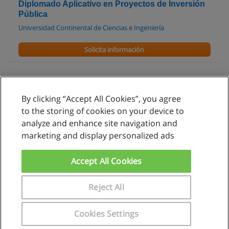
Diplomado Aplicativo en Proyectos de Inversión
Pública
Universidad Continental de Ciencias e Ingeniería
Solicita información
By clicking “Accept All Cookies”, you agree
Reglas de uso
to the storing of cookies on your device to
analyze and enhance site navigation and
Privacidad de datos
marketing and display personalized ads
Contactar con Educaedu
Accept All Cookies
Copyright © Educaedu Business S.L. - CIF : B-95610580: -
www.educaedu.com.pe
Reject All
Cookies Settings