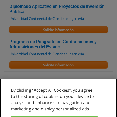
Diplomado Aplicativo en Proyectos de Inversión
Pública
Universidad Continental de Ciencias e Ingeniería
Solicita información
Programa de Posgrado en Contrataciones y
Adquisiciones del Estado
Universidad Continental de Ciencias e Ingeniería
Solicita información
By clicking “Accept All Cookies”, you agree
Reglas de uso
to the storing of cookies on your device to
analyze and enhance site navigation and
Privacidad de datos
marketing and display personalized ads
Contactar con Educaedu