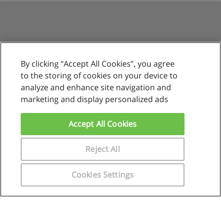
By clicking “Accept All Cookies”, you agree
to the storing of cookies on your device to
analyze and enhance site navigation and
marketing and display personalized ads
Reglas de uso
Privacidad de datos
Accept All Cookies
Contactar con Educaedu
Reject All
Copyright © Educaedu Business S.L. - CIF : B-95610580: -
www.educaedu.com.pe
Cookies Settings