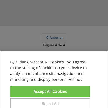
Anterior
Página
4
de
4
By clicking “Accept All Cookies”, you agree
Reglas de uso
to the storing of cookies on your device to
analyze and enhance site navigation and
Privacidad de datos
marketing and display personalized ads
Contactar con Educaedu
Accept All Cookies
Copyright © Educaedu Business S.L. - CIF : B-95610580: -
www.educaedu.com.pe
Reject All