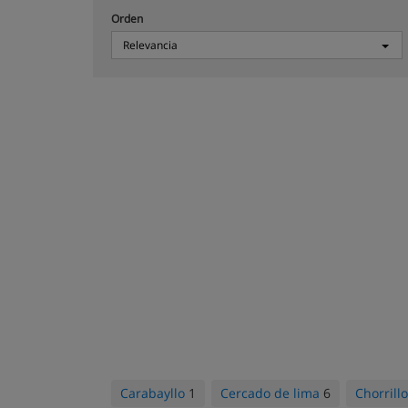
Orden
Relevancia
Carabayllo
1
Cercado de lima
6
Chorrill