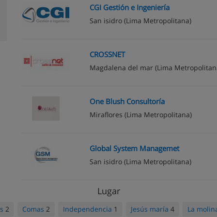
CGI Gestión e Ingeniería
San isidro
(Lima Metropolitana)
CROSSNET
Magdalena del mar
(Lima Metropolitan
One Blush Consultoría
Miraflores
(Lima Metropolitana)
Global System Managemet
San isidro
(Lima Metropolitana)
Lugar
os
2
Comas
2
Independencia
1
Jesús maría
4
La molin