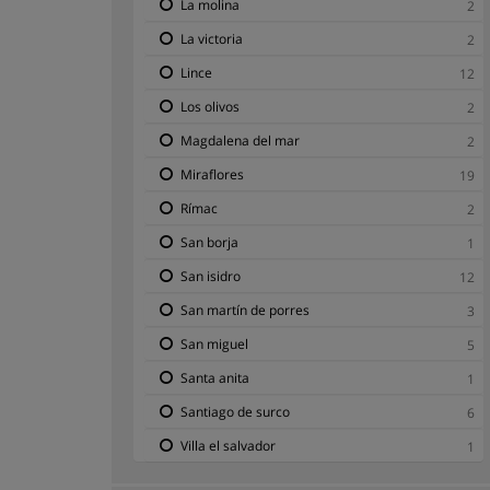
La molina
2
La victoria
2
Lince
12
Los olivos
2
Magdalena del mar
2
Miraflores
19
Rímac
2
San borja
1
San isidro
12
San martín de porres
3
San miguel
5
Santa anita
1
Santiago de surco
6
Villa el salvador
1