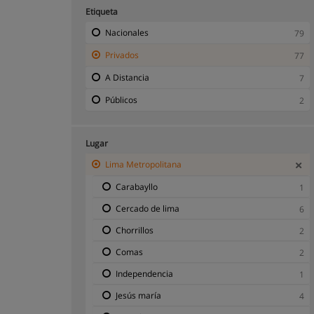
Etiqueta
Nacionales
79
Privados
77
A Distancia
7
Públicos
2
Lugar
Lima Metropolitana
Carabayllo
1
Cercado de lima
6
Chorrillos
2
Comas
2
Independencia
1
Jesús maría
4