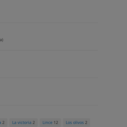
a)
a
2
La victoria
2
Lince
12
Los olivos
2