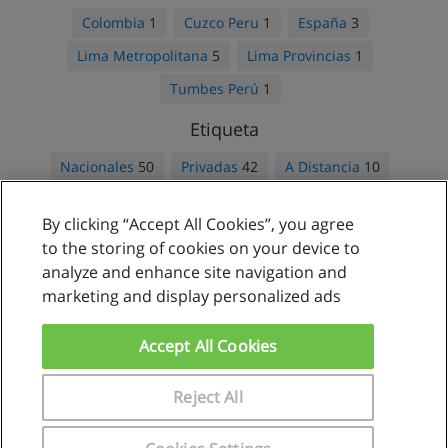
Colombia
1
Cuzco Peru
1
España
3
Lima Metropolitana
5
Lima Provincias
1
Tumbes Perú
1
Etiqueta
Nacionales
50
Privadas
42
A Distancia
10
Privados
8
Extranjeras
5
Públicas
4
By clicking “Accept All Cookies”, you agree
to the storing of cookies on your device to
analyze and enhance site navigation and
marketing and display personalized ads
Reglas de uso
Privacidad de datos
Accept All Cookies
Contactar con Educaedu
Reject All
Copyright © Educaedu Business S.L. - CIF : B-95610580: -
www.educaedu.com.pe