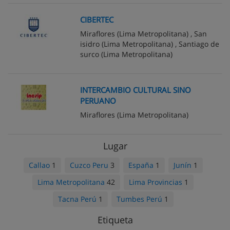
CIBERTEC
Miraflores
(Lima Metropolitana) ,
San
isidro
(Lima Metropolitana) ,
Santiago de
surco
(Lima Metropolitana)
INTERCAMBIO CULTURAL SINO
PERUANO
Miraflores
(Lima Metropolitana)
Lugar
Callao
1
Cuzco Peru
3
España
1
Junín
1
Lima Metropolitana
42
Lima Provincias
1
Tacna Perú
1
Tumbes Perú
1
Etiqueta