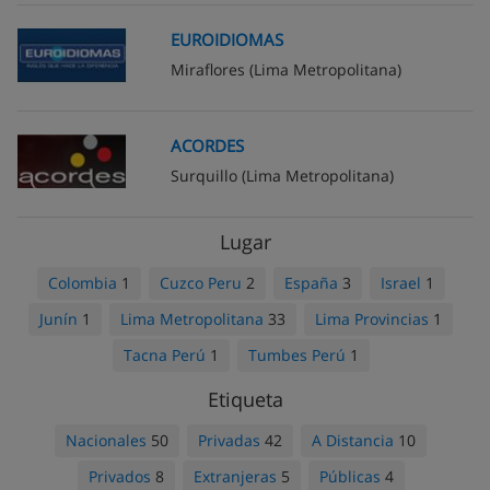
EUROIDIOMAS
Miraflores
(Lima Metropolitana)
ACORDES
Surquillo
(Lima Metropolitana)
Lugar
Colombia
1
Cuzco Peru
2
España
3
Israel
1
Junín
1
Lima Metropolitana
33
Lima Provincias
1
Tacna Perú
1
Tumbes Perú
1
Etiqueta
Nacionales
50
Privadas
42
A Distancia
10
Privados
8
Extranjeras
5
Públicas
4