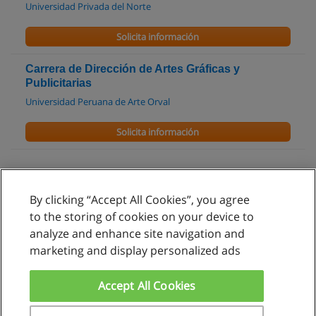
Universidad Privada del Norte
Solicita información
Carrera de Dirección de Artes Gráficas y
Publicitarias
Universidad Peruana de Arte Orval
Solicita información
By clicking “Accept All Cookies”, you agree
Reglas de uso
to the storing of cookies on your device to
analyze and enhance site navigation and
Privacidad de datos
marketing and display personalized ads
Contactar con Educaedu
Accept All Cookies
Copyright © Educaedu Business S.L. - CIF : B-95610580: -
www.educaedu.com.pe