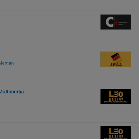
 Alemán
Multimedia