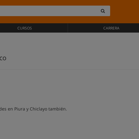
CURSOS
CARRERA
ico
des en Piura y Chiclayo también.