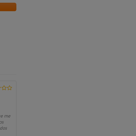
que me
os
ados